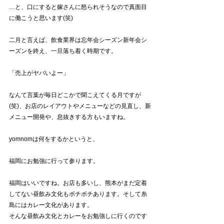
…と、口にすると嫁さんに怒られそうなので真面目
に働こうと思います(笑)
二月と言えば、飲食業界は忘年会シーズン新年会シ
ーズンを終え、一旦落ち着く時期です。
「売上がヤバいよー」
なんて言葉が毎日どこかで聞こえてくる月ですが
(笑)、お店のレイアウトやメニューなどの見直し、新
メニュー開発や、息抜きする方もいますね。
yomnomは何をするかというと、
福岡にお勉強に行って参ります。
福岡はいいですね。お店も多いし、熊本がまだ定着
してない昼飲み文化もボチボチあります。そして糸
島にはカレー文化があります。
そんな昼飲み文化とカレーをお勉強しに行くのです