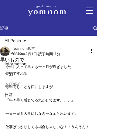
記事
All Posts
yomnom店主
All Posts
2019年2月1日
読了時間: 1分
早いもので
Information
今年に入って早くも一ヶ月が過ぎました。
早いですね💦
お酒
お店紹介
毎年同じことを口にしますが、
日常
「年々早く感じてる気がしてます。。。」
一日一日を大事にしなきゃなぁと思います。
仕事ばっかりしてる場合じゃないな！！うんうん！