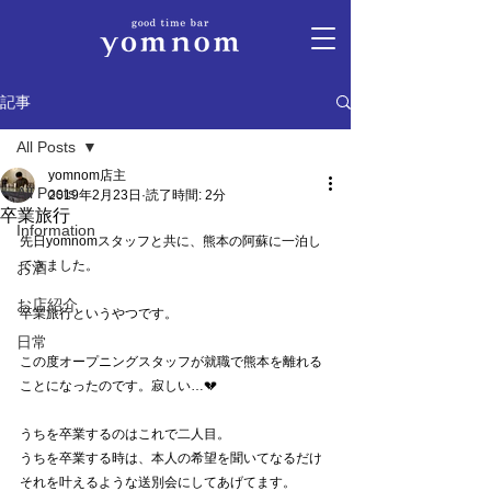
記事
All Posts
yomnom店主
All Posts
2019年2月23日
読了時間: 2分
卒業旅行
Information
先日yomnomスタッフと共に、熊本の阿蘇に一泊し
てきました。
お酒
お店紹介
卒業旅行というやつです。
日常
この度オープニングスタッフが就職で熊本を離れる
ことになったのです。寂しい…💔
うちを卒業するのはこれで二人目。
うちを卒業する時は、本人の希望を聞いてなるだけ
それを叶えるような送別会にしてあげてます。