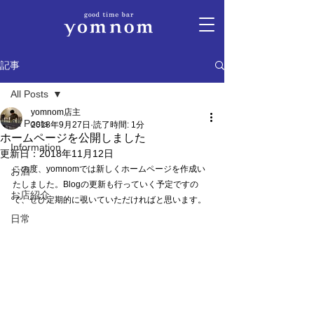
記事
All Posts
yomnom店主
All Posts
2018年9月27日
読了時間: 1分
ホームページを公開しました
Information
更新日：
2018年11月12日
この度、yomnomでは新しくホームページを作成い
お酒
たしました。Blogの更新も行っていく予定ですの
お店紹介
で、ぜひ定期的に覗いていただければと思います。
日常